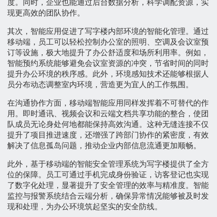
度。同时，企业也能通过后台数据分析，科学调配资源，实
现更高效的团队协作。
其次，智能应用促进了写字楼内部环境的智能化管理。通过
移动端，员工可以轻松控制办公室的照明、空调及会议室预
订等设施，极大地提升了办公舒适度和场所利用率。例如，
智能预约系统能够避免会议室资源的冲突，节省时间的同时
提升办公环境的秩序感。此外，环境感知技术还能够根据人
员分布动态调整室内环境，营造更为宜人的工作氛围。
在沟通协作方面，移动端智能应用同样发挥着不可替代的作
用。即时通讯、视频会议和云端文档共享功能的整合，使团
队成员无论身处何地都能保持高效沟通。这种无缝连接不仅
提升了项目推进速度，还增强了跨部门协作的紧密度，有效
解决了信息孤岛问题，推动企业内部信息流通更加顺畅。
此外，基于移动端的智能安全管理系统为写字楼提供了全方
位的保障。员工可通过手机完成身份验证，访客登记也实现
了数字化处理，显著提升了安全管理的效率与精准度。智能
监控与报警系统结合云端分析，确保异常情况能够被及时发
现和处理，为办公环境筑起坚实的安全防线。